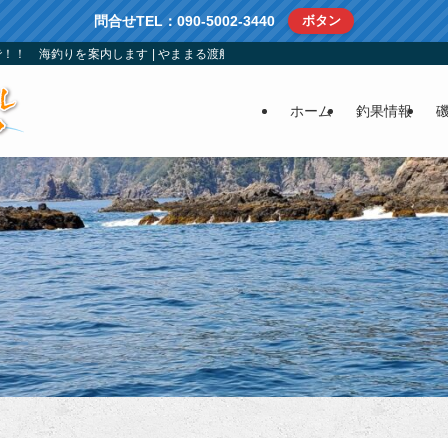
問合せTEL：090-5002-3440
ボタン
！！ 海釣りを案内します | やままる渡船：南伊勢町方座浦の仕立船、渡船、レ
ホーム
釣果情報