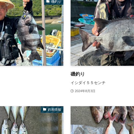
磯釣り
磯釣り
イシダイ５５センチ
2024年8月3日
釣果情報