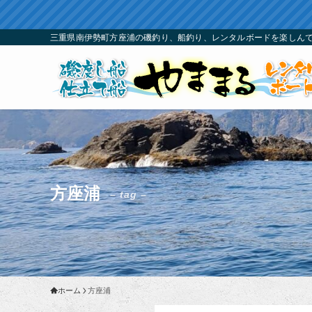
三重県南伊勢町方座浦の磯釣り、船釣り、レンタルボードを楽しんで
方座浦
– tag –
ホーム
方座浦