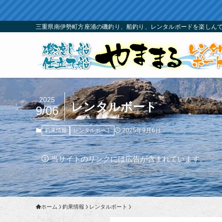
三重県南伊勢町方座浦の磯釣り、船釣り、レンタルボードを楽しんで
2025
レンタルボート
9/06
2025年9月6日
釣果情報
レンタルボート
当サイトのリンクには広告が含まれています。
ホーム
釣果情報
レンタルボート