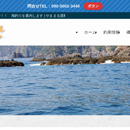
問合せTEL：090-5002-3440
ボタン
！！ 海釣りを案内します | やままる渡船：南伊勢町方座浦の仕立船、渡船、レ
ホーム
釣果情報