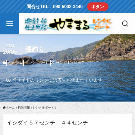
問合せTEL：090-5002-3440
ボタン
2024
磯釣り
10/05
2024年10月5日
釣果情報
レンタルボート
当サイトのリンクには広告が含まれています。
ホーム
釣果情報
レンタルボート
イシダイ５７センチ ４４センチ