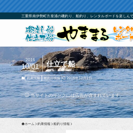
三重県南伊勢町方座浦の磯釣り、船釣り、レンタルボードを楽しんで
2016
仕立て船
10/01
2016年10月1日
釣果情報
船釣り情報
当サイトのリンクには広告が含まれています。
ホーム
釣果情報
船釣り情報