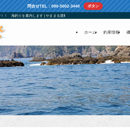
問合せTEL：090-5002-3440
ボタン
！！ 海釣りを案内します | やままる渡船：南伊勢町方座浦の仕立船、渡船、レ
ホーム
釣果情報