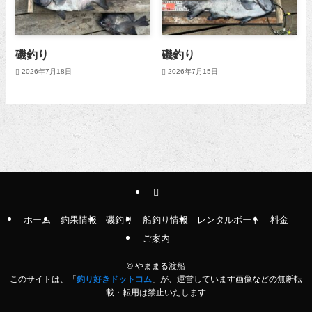
磯釣り
磯釣り
2026年7月18日
2026年7月15日
ホーム
釣果情報
磯釣り
船釣り情報
レンタルボート
料金
ご案内
©
やままる渡船
このサイトは、「
釣り好きドットコム
」が、運営しています画像などの無断転
載・転用は禁止いたします