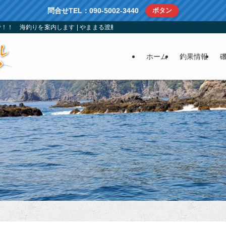
問合せTEL：090-5002-3440
ボタン
！！ 海釣りを案内します | やままる渡船：南伊勢町方座浦の仕立船、渡船、レ
ホーム
釣果情報