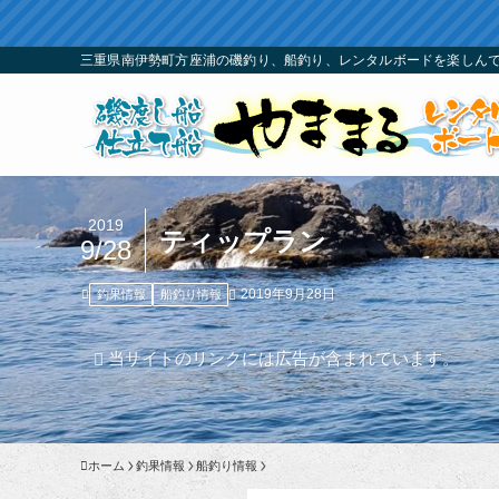
三重県南伊勢町方座浦の磯釣り、船釣り、レンタルボードを楽しんで
2019
ティップラン
9/28
2019年9月28日
釣果情報
船釣り情報
当サイトのリンクには広告が含まれています。
ホーム
釣果情報
船釣り情報