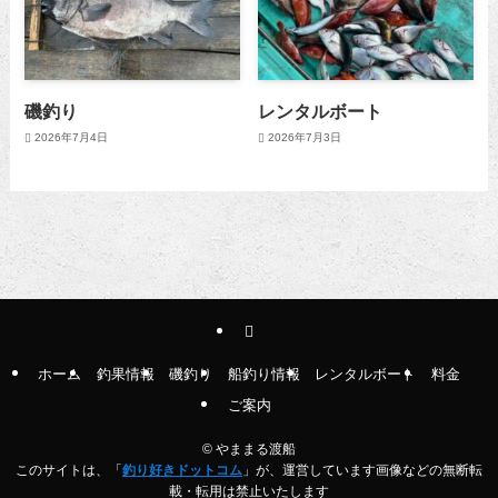
磯釣り
レンタルボート
2026年7月4日
2026年7月3日
ホーム
釣果情報
磯釣り
船釣り情報
レンタルボート
料金
ご案内
©
やままる渡船
このサイトは、「
釣り好きドットコム
」が、運営しています画像などの無断転
載・転用は禁止いたします