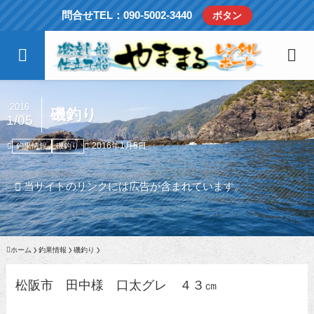
問合せTEL：090-5002-3440
ボタン
2016
磯釣り
1/05
2016年1月5日
釣果情報
磯釣り
当サイトのリンクには広告が含まれています。
ホーム
釣果情報
磯釣り
松阪市 田中様 口太グレ ４３㎝